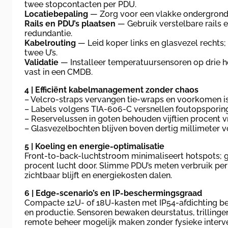
twee stopcontacten per PDU.
Locatiebepaling
— Zorg voor een vlakke ondergrond
Rails en PDU’s plaatsen
— Gebruik verstelbare rails e
redundantie.
Kabelrouting
— Leid koper links en glasvezel rechts;
twee U’s.
Validatie
— Installeer temperatuursensoren op drie h
vast in een CMDB.
4 | Efficiënt kabelmanagement zonder chaos
– Velcro-straps vervangen tie-wraps en voorkomen i
– Labels volgens TIA-606-C versnellen foutopsporin
– Reservelussen in goten behouden vijftien procent vr
– Glasvezelbochten blijven boven dertig millimeter vo
5 | Koeling en energie-optimalisatie
Front-to-back-luchtstroom minimaliseert hotspots; g
procent lucht door. Slimme PDU’s meten verbruik per
zichtbaar blijft en energiekosten dalen.
6 | Edge-scenario’s en IP-beschermingsgraad
Compacte 12U- of 18U-kasten met IP54-afdichting beve
en productie. Sensoren bewaken deurstatus, trillinge
remote beheer mogelijk maken zonder fysieke interve