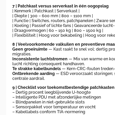
7 | Patchkast versus serverkast in één oogopslag
| Kenmerk | Patchkast | Serverkast |
| Diepte | 300 – 600 mm | 800 – 1100 mm |
| Functie | Switches, routers, patchpanelen | Zware se
| Koeling | Passief of lichte fans | Geavanceerde lucht-
| Draagvermogen | 60 – 150 kg | 800 – 1500 kg |
| Flexibiliteit | Hoog voor bekabeling | Hoog voor rek
8 | Veelvoorkomende valkuilen en preventieve maa
Geen groeiruimte
— Kast raakt te snel vol; dertig p
migraties.
Inconsistente luchtstromen
— Mix van warme en kou
lucht richting consequent handhaven.
Te strakke kabelbundels
— Kern-CRC-fouten treden op
Ontbrekende aarding
— ESD veroorzaakt storingen; 
centrale aardrail.
9 | Checklist voor toekomstbestendige patchkasten
– Dertig procent leegblijvende U-hoogte
– Intelligente PDU met afzonderlijke metingen
– Blindpanelen in niet-gebruikte slots
– Sensorpakket voor temperatuur en vocht
– Kabellabels conform TIA-normering