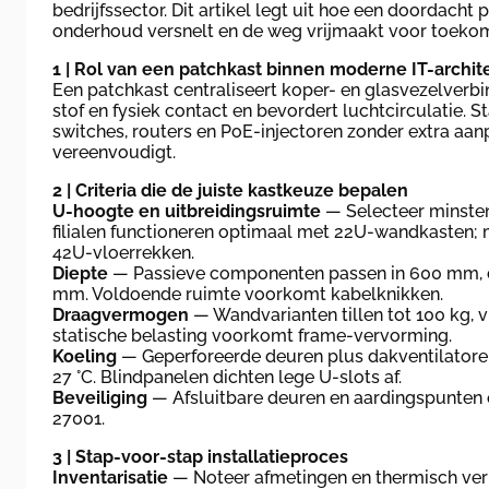
bedrijfssector. Dit artikel legt uit hoe een doordacht
onderhoud versnelt en de weg vrijmaakt voor toeko
1 | Rol van een patchkast binnen moderne IT-archit
Een patchkast centraliseert koper- en glasvezelverb
stof en fysiek contact en bevordert luchtcirculatie. 
switches, routers en PoE-injectoren zonder extra aan
vereenvoudigt.
2 | Criteria die de juiste kastkeuze bepalen
U-hoogte en uitbreidingsruimte
— Selecteer minsten
filialen functioneren optimaal met 22U-wandkasten; 
42U-vloerrekken.
Diepte
— Passieve componenten passen in 600 mm, d
mm. Voldoende ruimte voorkomt kabelknikken.
Draagvermogen
— Wandvarianten tillen tot 100 kg, v
statische belasting voorkomt frame-vervorming.
Koeling
— Geperforeerde deuren plus dakventilatore
27 °C. Blindpanelen dichten lege U-slots af.
Beveiliging
— Afsluitbare deuren en aardingspunten 
27001.
3 | Stap-voor-stap installatieproces
Inventarisatie
— Noteer afmetingen en thermisch ve