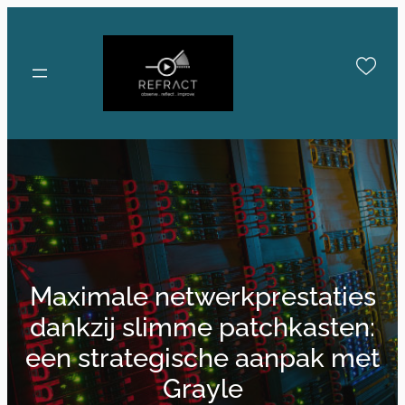
Skip
to
content
Maximale netwerkprestaties
dankzij slimme patchkasten:
een strategische aanpak met
Grayle