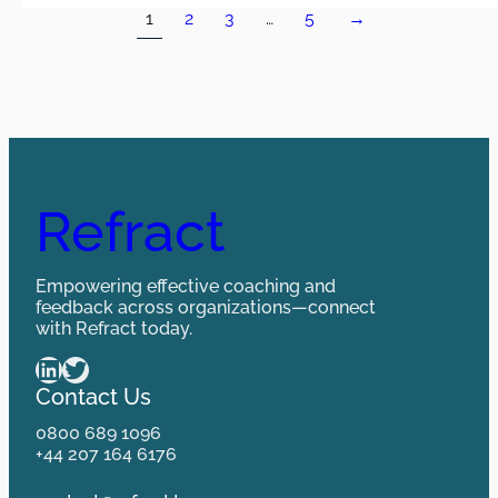
1
2
3
…
5
→
Refract
Empowering effective coaching and
feedback across organizations—connect
with Refract today.
LinkedIn
Twitter
Contact Us
0800 689 1096
+44 207 164 6176