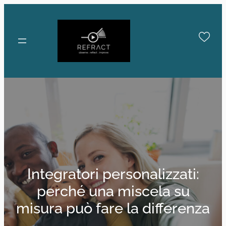
Skip
to
content
Integratori personalizzati:
perché una miscela su
misura può fare la differenza