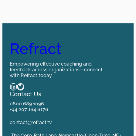
Refract
Empowering effective coaching and
feedback across organizations—connect
with Refract today.
LinkedIn
Twitter
Contact Us
0800 689 1096
+44 207 164 6176
contact@refract.tv
The Core, Bath Lane, Newcastle-Upon-Tyne, NE4